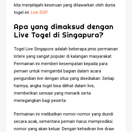
kita menjelajahi keseruan yang ditawarkan oleh dunia
togel ini.
Live SGP
Apa yang dimaksud dengan
Live Togel di Singapura?
Togel Live Singapore adalah beberapa jenis permainan
lotere yang sangat populer di kalangan masyarakat.
Permainan ini memberi kesempatan kepada para
pemain untuk mengambil bagian dalam acara
pengundian live dengan situs yang disediakan. Setiap
harinya, angka togel bisa dilihat dalam live,
memberikan sensasi yang menarik serta
menegangkan bagi peserta.
Permainan ini melibatkan nomor-nomor yang diundi
secara acak, sementara pemain harus memprediksi
nomor yang akan keluar. Dengan kehadiran live draw