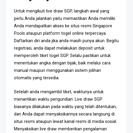
Untuk mengikuti live draw SGP, langkah awal yang
perlu Anda jalankan yaitu memastikan Anda memiliki
Anda mendapatkan akses ke situs resmi Singapore
Pools ataupun platform togel online terpercaya.
Daftarkan diri anda jika anda masih punya akun. Begitu
registrasi, anda dapat melakukan deposit untuk
memperoleh tiket togel SGP. Selalu pastikan untuk
menentukan angka dengan bijak, baik melalui cara
manual maupun menggunakan sistem pilihan
otomatis yang tersedia.
Setelah anda mengambil tiket, waktunya untuk
menantikan waktu pengundian. Live draw SGP
biasanya dilakukan pada waktu yang telah ditentukan,
dan Anda dapat menyaksikannya secara langsung di
situs resmi ataupun lewat kanal resmi di media sosial.
Menyaksikan live draw memberikan pengalaman