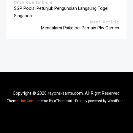
Previous Article
SGP Pools: Petunjuk Pengundian Langsung Togel
Singapore
Next Article
Mendalami Psikologi Pemain Pkv Games
Copyright © 2026 rayons-sante.com. All Right Reserved.
Theme :
Inx Game
theme By aThemeArt - Proudly powered by WordPress.