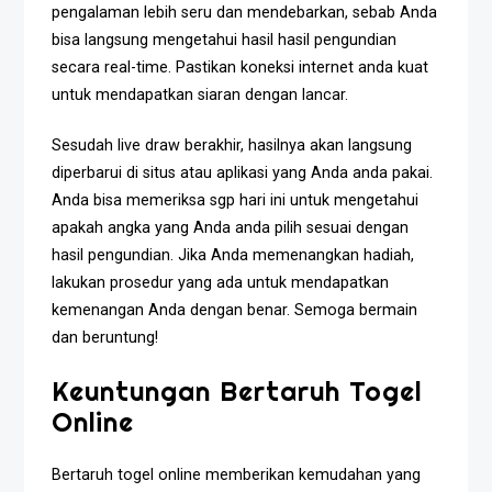
pengalaman lebih seru dan mendebarkan, sebab Anda
bisa langsung mengetahui hasil hasil pengundian
secara real-time. Pastikan koneksi internet anda kuat
untuk mendapatkan siaran dengan lancar.
Sesudah live draw berakhir, hasilnya akan langsung
diperbarui di situs atau aplikasi yang Anda anda pakai.
Anda bisa memeriksa sgp hari ini untuk mengetahui
apakah angka yang Anda anda pilih sesuai dengan
hasil pengundian. Jika Anda memenangkan hadiah,
lakukan prosedur yang ada untuk mendapatkan
kemenangan Anda dengan benar. Semoga bermain
dan beruntung!
Keuntungan Bertaruh Togel
Online
Bertaruh togel online memberikan kemudahan yang