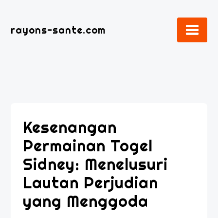
Skip
to
rayons-sante.com
content
Kesenangan
Permainan Togel
Sidney: Menelusuri
Lautan Perjudian
yang Menggoda