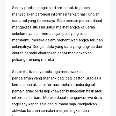
Sidney pools sebagai platform untuk togel sdy
menyediakan berbagai informasi terkait hasil undian
dan pool yang terpercaya. Para pemain pemain dapat
mengakses situs ini untuk melihat angka keluaran
sebelumnya dan mempelajari pola yang bisa
membantu mereka dalam menentukan angka taruhan
selanjutnya. Dengan data yang data yang lengkap dan
akurat, pemain diharapkan dapat meningkatkan
peluang menang mereka.
Selain itu, live sdy pools juga menawarkan
pengalaman yang menarik bagi bagi bettor. Gracias a
kemudahan akses informasi melalui media digital,
pemain tidak perlu lagi khawatir ketinggalan hasil atau
informasi terbaru. Mereka dapat mengawasi live draw
togel sdy kapan saja dan di mana saja, menjadikan
aktivitas taruhan semakin menyenangkan dan