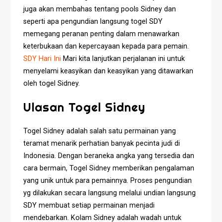
juga akan membahas tentang pools Sidney dan
seperti apa pengundian langsung togel SDY
memegang peranan penting dalam menawarkan
keterbukaan dan kepercayaan kepada para pemain.
SDY Hari Ini
Mari kita lanjutkan perjalanan ini untuk
menyelami keasyikan dan keasyikan yang ditawarkan
oleh togel Sidney.
Ulasan Togel Sidney
Togel Sidney adalah salah satu permainan yang
teramat menarik perhatian banyak pecinta judi di
Indonesia. Dengan beraneka angka yang tersedia dan
cara bermain, Togel Sidney memberikan pengalaman
yang unik untuk para pemainnya. Proses pengundian
yg dilakukan secara langsung melalui undian langsung
SDY membuat setiap permainan menjadi
mendebarkan. Kolam Sidney adalah wadah untuk