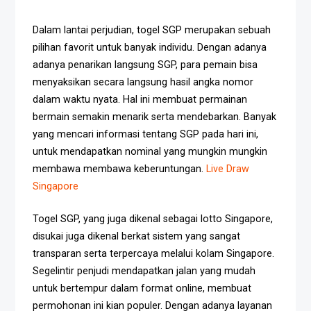
Dalam lantai perjudian, togel SGP merupakan sebuah
pilihan favorit untuk banyak individu. Dengan adanya
adanya penarikan langsung SGP, para pemain bisa
menyaksikan secara langsung hasil angka nomor
dalam waktu nyata. Hal ini membuat permainan
bermain semakin menarik serta mendebarkan. Banyak
yang mencari informasi tentang SGP pada hari ini,
untuk mendapatkan nominal yang mungkin mungkin
membawa membawa keberuntungan.
Live Draw
Singapore
Togel SGP, yang juga dikenal sebagai lotto Singapore,
disukai juga dikenal berkat sistem yang sangat
transparan serta terpercaya melalui kolam Singapore.
Segelintir penjudi mendapatkan jalan yang mudah
untuk bertempur dalam format online, membuat
permohonan ini kian populer. Dengan adanya layanan