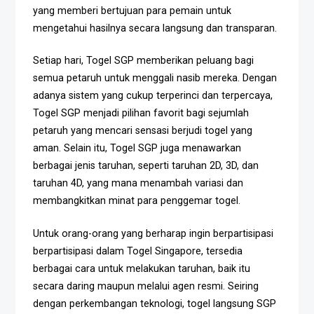
yang memberi bertujuan para pemain untuk
mengetahui hasilnya secara langsung dan transparan.
Setiap hari, Togel SGP memberikan peluang bagi
semua petaruh untuk menggali nasib mereka. Dengan
adanya sistem yang cukup terperinci dan terpercaya,
Togel SGP menjadi pilihan favorit bagi sejumlah
petaruh yang mencari sensasi berjudi togel yang
aman. Selain itu, Togel SGP juga menawarkan
berbagai jenis taruhan, seperti taruhan 2D, 3D, dan
taruhan 4D, yang mana menambah variasi dan
membangkitkan minat para penggemar togel.
Untuk orang-orang yang berharap ingin berpartisipasi
berpartisipasi dalam Togel Singapore, tersedia
berbagai cara untuk melakukan taruhan, baik itu
secara daring maupun melalui agen resmi. Seiring
dengan perkembangan teknologi, togel langsung SGP