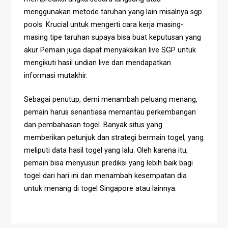
menggunakan metode taruhan yang lain misalnya sgp
pools. Krucial untuk mengerti cara kerja masing-
masing tipe taruhan supaya bisa buat keputusan yang
akur Pemain juga dapat menyaksikan live SGP untuk
mengikuti hasil undian live dan mendapatkan
informasi mutakhir.
Sebagai penutup, demi menambah peluang menang,
pemain harus senantiasa memantau perkembangan
dan pembahasan togel. Banyak situs yang
memberikan petunjuk dan strategi bermain togel, yang
meliputi data hasil togel yang lalu. Oleh karena itu,
pemain bisa menyusun prediksi yang lebih baik bagi
togel dari hari ini dan menambah kesempatan dia
untuk menang di togel Singapore atau lainnya.