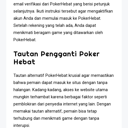
email verifikasi dari PokerHebat yang berisi petunjuk
selanjutnya. Ikuti instruksi tersebut agar mengaktifkan
akun Anda dan memulai masuk ke PokerHebat.
Setelah rekening yang telah ada, Anda dapat
menikmati beragam game yang ditawarkan oleh
PokerHebat.
Tautan Pengganti Poker
Hebat
Tautan alternatif PokerHebat krusial agar memastikan
bahwa pemain dapat masuk ke situs dengan tanpa
halangan. Kadang-kadang, akses ke website utama
mungkin terhambat karena berbagai faktor seperti
pemblokiran dari penyedia internet yang lain. Dengan
memakai tautan alternatif, pemain bisa tetap
terhubung dan menikmati game dengan tanpa
interupsi.