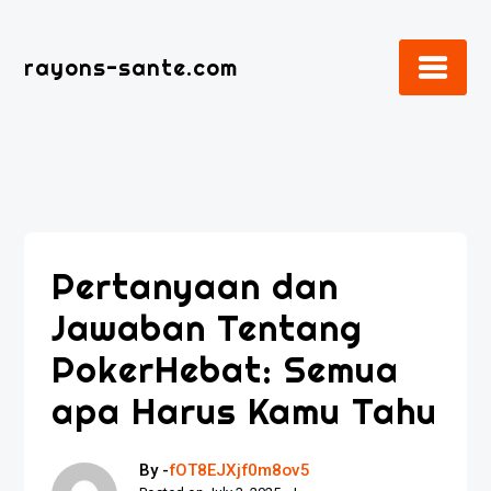
Skip
to
rayons-sante.com
content
Pertanyaan dan
Jawaban Tentang
PokerHebat: Semua
apa Harus Kamu Tahu
By -
fOT8EJXjf0m8ov5