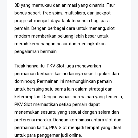
3D yang memukau dan animasi yang dinamis. Fitur
bonus seperti free spins, multipliers, dan jackpot
progresif menjadi daya tarik tersendiri bagi para
pemain. Dengan berbagai cara untuk menang, slot
modern memberikan peluang lebih besar untuk
meraih kemenangan besar dan meningkatkan
pengalaman bermain.
Tidak hanya itu, PKV Slot juga menawarkan
permainan berbasis kasino lainnya seperti poker dan
dominoqq. Permainan ini memungkinkan pemain
untuk bersaing satu sama lain dalam strategi dan
keterampilan. Dengan variasi permainan yang tersedia,
PKV Slot memastikan setiap pemain dapat
menemukan sesuatu yang sesuai dengan selera dan
preferensi mereka. Dengan kombinasi antara slot dan
permainan kartu, PKV Slot menjadi tempat yang ideal
untuk para penggemar judi online.