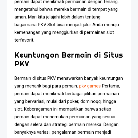
pemain dapat menikmati permainan dengan tenang,
mengetahui bahwa mereka bermain di tempat yang
aman. Mari kita jelajahi lebih dalam tentang
bagaimana PKV Slot bisa menjadi jalur Anda menuju
kemenangan yang menggiurkan di permainan slot
terfavorit.
Keuntungan Bermain di Situs
PKV
Bermain di situs PKV menawarkan banyak keuntungan
yang menarik bagi para pemain.
pkv games
Pertama,
pemain dapat menikmati berbagai pilihan permainan
yang bervariasi, mulai dari poker, dominoqq, hingga
slot. Keberagaman ini memastikan bahwa setiap
pemain dapat menemukan permainan yang sesuai
dengan selera dan strategi bermain mereka. Dengan
banyaknya variasi, pengalaman bermain menjadi