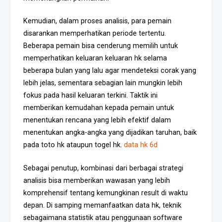
Kemudian, dalam proses analisis, para pemain
disarankan memperhatikan periode tertentu.
Beberapa pemain bisa cenderung memilih untuk
memperhatikan keluaran keluaran hk selama
beberapa bulan yang lalu agar mendeteksi corak yang
lebih jelas, sementara sebagian lain mungkin lebih
fokus pada hasil keluaran terkini. Taktik ini
memberikan kemudahan kepada pemain untuk
menentukan rencana yang lebih efektif dalam
menentukan angka-angka yang dijadikan taruhan, baik
pada toto hk ataupun togel hk.
data hk 6d
Sebagai penutup, kombinasi dari berbagai strategi
analisis bisa memberikan wawasan yang lebih
komprehensif tentang kemungkinan result di waktu
depan. Di samping memanfaatkan data hk, teknik
sebagaimana statistik atau penggunaan software