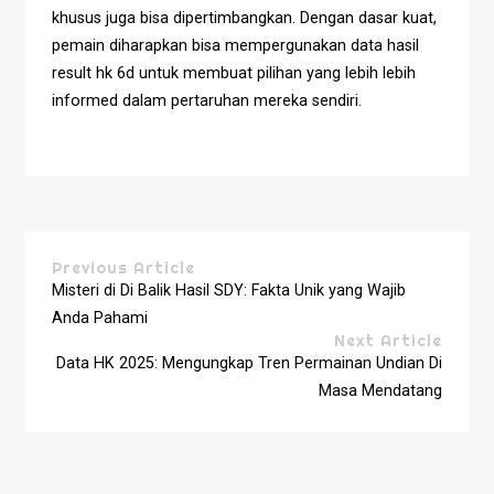
khusus juga bisa dipertimbangkan. Dengan dasar kuat,
pemain diharapkan bisa mempergunakan data hasil
result hk 6d untuk membuat pilihan yang lebih lebih
informed dalam pertaruhan mereka sendiri.
Previous Article
Misteri di Di Balik Hasil SDY: Fakta Unik yang Wajib
Anda Pahami
Next Article
Data HK 2025: Mengungkap Tren Permainan Undian Di
Masa Mendatang