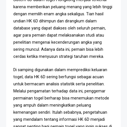
karena memberikan peluang menang yang lebih tinggi
dengan memilih enam angka sekaligus. Tiап hasil
undian HK 6D dihimpun dan dirangkum dalam
database yang dapat diakses oleh seluruh pemain,
agar para pemain dapat melaksanakan studi atau
penelitian mengenai kecenderungan angka yang
sering muncul. Adanya data ini, pemain bisa lebih
cerdas ketika menyusun strategi taruhan mereka.
Di samping digunakan dalam memprediksi keluaran
togel, data HK 6D sering berfungsi sebagai acuan
untuk bermacam analisis statistik serta penelitian.
Melalui pengamatan terhadap data ini, penggemar
permainan togel berharap bisa menemukan metode
yang ampuh dalam meningkatkan peluang
kemenangan sendiri. Itulah sebabnya, pengetahuan
yang mendalam tentang informasi HK 6D menjadi
sangat penting bagi pemain togel yang ingin sukses di