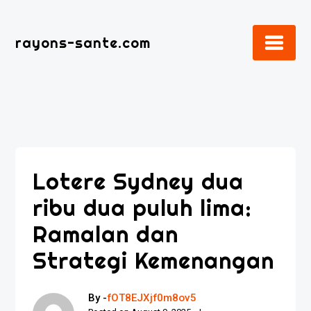
Skip
to
rayons-sante.com
content
Lotere Sydney dua
ribu dua puluh lima:
Ramalan dan
Strategi Kemenangan
By -
fOT8EJXjf0m8ov5