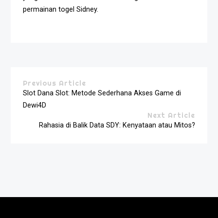
permainan togel Sidney.
Previous Article
Slot Dana Slot: Metode Sederhana Akses Game di
Dewi4D
Next Article
Rahasia di Balik Data SDY: Kenyataan atau Mitos?