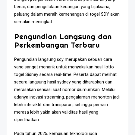
benar, dan pengelolaan keuangan yang bijaksana,
peluang dalam meraih kemenangan di togel SDY akan
semakin meningkat.
Pengundian Langsung dan
Perkembangan Terbaru
Pengundian langsung sdy merupakan sebuah cara
yang sangat menarik untuk menyaksikan hasil lotto
togel Sidney secara real-time. Peserta dapat melihat
secara langsung hasil sydney yang diharapkan dan
merasakan sensasi saat nomor diumumkan. Melalui
adanya inovasi streaming, pengalaman menonton jadi
lebih interaktif dan transparan, sehingga pemain
merasa lebih yakin akan validitas hasil yang
diperlihatkan.
Pada tahun 2025, kemajuan teknologi juga