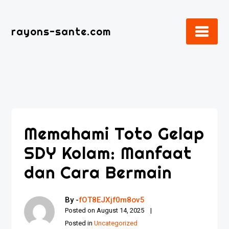
Skip
to
rayons-sante.com
content
Memahami Toto Gelap
SDY Kolam: Manfaat
dan Cara Bermain
By -
fOT8EJXjf0m8ov5
Posted on
August 14, 2025
Posted in
Uncategorized