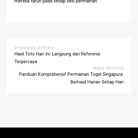
mereka taruh pada setiap sesi permainan.
Previous Article
Hasil Toto Hari Ini: Langsung dari Referensi
Terpercaya
Next Article
Panduan Komprehensif Permainan Togel Singapura:
Berhasil Harian Setiap Hari