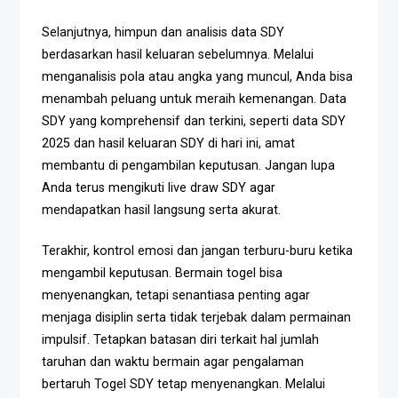
Selanjutnya, himpun dan analisis data SDY
berdasarkan hasil keluaran sebelumnya. Melalui
menganalisis pola atau angka yang muncul, Anda bisa
menambah peluang untuk meraih kemenangan. Data
SDY yang komprehensif dan terkini, seperti data SDY
2025 dan hasil keluaran SDY di hari ini, amat
membantu di pengambilan keputusan. Jangan lupa
Anda terus mengikuti live draw SDY agar
mendapatkan hasil langsung serta akurat.
Terakhir, kontrol emosi dan jangan terburu-buru ketika
mengambil keputusan. Bermain togel bisa
menyenangkan, tetapi senantiasa penting agar
menjaga disiplin serta tidak terjebak dalam permainan
impulsif. Tetapkan batasan diri terkait hal jumlah
taruhan dan waktu bermain agar pengalaman
bertaruh Togel SDY tetap menyenangkan. Melalui