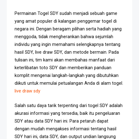
Permainan Togel SDY sudah menjadi sebuah game
yang amat populer di kalangan penggemar togel di
negara ini. Dengan beragam pilihan serta hadiah yang
menggoda, tidak mengherankan bahwa sejumlah
individu yang ingin memahami selengkapnya tentang
hasil SDY, live draw SDY, dan metode bermain. Pada
tulisan ini, tim kami akan membahas manfaat dari
keterlibatan toto SDY dan memberikan panduan
komplit mengenai langkah-langkah yang dibutuhkan
diikuti untuk memulai petualangan Anda di alam togel.
live draw sdy
Salah satu daya tarik terpenting dari togel SDY adalah
akurasi informasi yang tersedia, baik itu pengeluaran
SDY atau data SDY hari ini. Para petaruh dapat
dengan mudah mengakses informasi tentang hasil
SDY hari ini, data SDY, dan output undian langsung