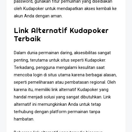
password, gunakan fitur pemulihan yang disediakan
oleh Kudapoker untuk mendapatkan akses kembali ke
akun Anda dengan aman.
Link Alternatif Kudapoker
Terbaik
Dalam dunia permainan daring, aksesibilitas sangat
penting, terutama untuk situs seperti Kudapoker.
Terkadang, pengguna mengalami kesulitan saat
mencoba login di situs utama karena berbagai alasan,
seperti pemeliharaan atau pembatasan regional. Oleh
karena itu, memiliki link alternatif Kudapoker yang
handal menjadi solusi yang sangat dibutuhkan. Link
alternatif ini memungkinkan Anda untuk tetap
terhubung dengan platform permainan tanpa
hambatan.