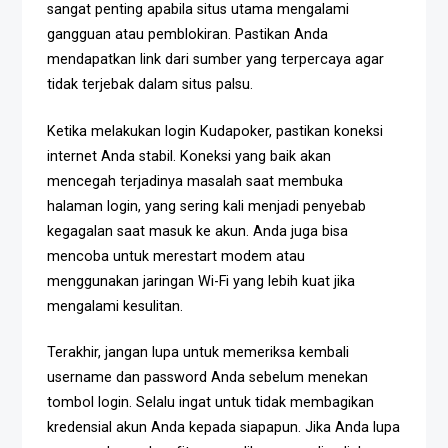
sangat penting apabila situs utama mengalami
gangguan atau pemblokiran. Pastikan Anda
mendapatkan link dari sumber yang terpercaya agar
tidak terjebak dalam situs palsu.
Ketika melakukan login Kudapoker, pastikan koneksi
internet Anda stabil. Koneksi yang baik akan
mencegah terjadinya masalah saat membuka
halaman login, yang sering kali menjadi penyebab
kegagalan saat masuk ke akun. Anda juga bisa
mencoba untuk merestart modem atau
menggunakan jaringan Wi-Fi yang lebih kuat jika
mengalami kesulitan.
Terakhir, jangan lupa untuk memeriksa kembali
username dan password Anda sebelum menekan
tombol login. Selalu ingat untuk tidak membagikan
kredensial akun Anda kepada siapapun. Jika Anda lupa