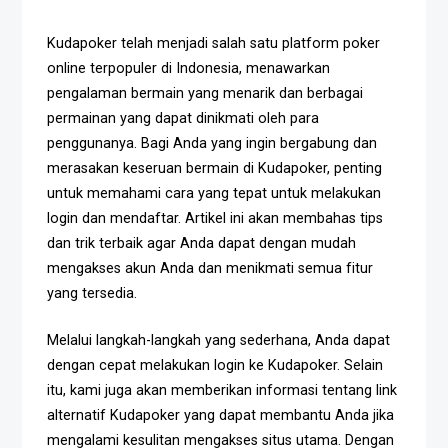
Kudapoker telah menjadi salah satu platform poker
online terpopuler di Indonesia, menawarkan
pengalaman bermain yang menarik dan berbagai
permainan yang dapat dinikmati oleh para
penggunanya. Bagi Anda yang ingin bergabung dan
merasakan keseruan bermain di Kudapoker, penting
untuk memahami cara yang tepat untuk melakukan
login dan mendaftar. Artikel ini akan membahas tips
dan trik terbaik agar Anda dapat dengan mudah
mengakses akun Anda dan menikmati semua fitur
yang tersedia.
Melalui langkah-langkah yang sederhana, Anda dapat
dengan cepat melakukan login ke Kudapoker. Selain
itu, kami juga akan memberikan informasi tentang link
alternatif Kudapoker yang dapat membantu Anda jika
mengalami kesulitan mengakses situs utama. Dengan