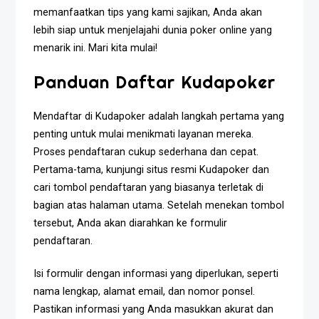
memanfaatkan tips yang kami sajikan, Anda akan
lebih siap untuk menjelajahi dunia poker online yang
menarik ini. Mari kita mulai!
Panduan Daftar Kudapoker
Mendaftar di Kudapoker adalah langkah pertama yang
penting untuk mulai menikmati layanan mereka.
Proses pendaftaran cukup sederhana dan cepat.
Pertama-tama, kunjungi situs resmi Kudapoker dan
cari tombol pendaftaran yang biasanya terletak di
bagian atas halaman utama. Setelah menekan tombol
tersebut, Anda akan diarahkan ke formulir
pendaftaran.
Isi formulir dengan informasi yang diperlukan, seperti
nama lengkap, alamat email, dan nomor ponsel.
Pastikan informasi yang Anda masukkan akurat dan