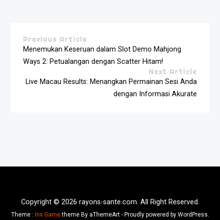
Previous Article
Menemukan Keseruan dalam Slot Demo Mahjong
Ways 2: Petualangan dengan Scatter Hitam!
Next Article
Live Macau Results: Menangkan Permainan Sesi Anda
dengan Informasi Akurate
Copyright © 2026 rayons-sante.com. All Right Reserved.
Theme :
Inx Game
theme By aThemeArt - Proudly powered by WordPress.