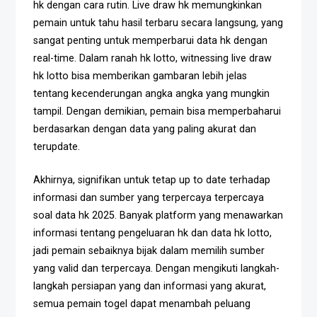
hk dengan cara rutin. Live draw hk memungkinkan
pemain untuk tahu hasil terbaru secara langsung, yang
sangat penting untuk memperbarui data hk dengan
real-time. Dalam ranah hk lotto, witnessing live draw
hk lotto bisa memberikan gambaran lebih jelas
tentang kecenderungan angka angka yang mungkin
tampil. Dengan demikian, pemain bisa memperbaharui
berdasarkan dengan data yang paling akurat dan
terupdate.
Akhirnya, signifikan untuk tetap up to date terhadap
informasi dan sumber yang terpercaya terpercaya
soal data hk 2025. Banyak platform yang menawarkan
informasi tentang pengeluaran hk dan data hk lotto,
jadi pemain sebaiknya bijak dalam memilih sumber
yang valid dan terpercaya. Dengan mengikuti langkah-
langkah persiapan yang dan informasi yang akurat,
semua pemain togel dapat menambah peluang