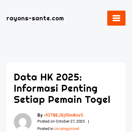
Skip
to
rayons-sante.com
content
Data HK 2025:
Informasi Penting
Setiap Pemain Togel
By -
fOT8EJXjf0m8ov5
Posted on
October 27, 2025
Posted in
Uncategorized