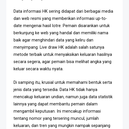
Data informasi HK sering didapat dari berbagai media
dan web resmi yang memberikan informasi up-to-
date mengenai hasil lotre. Pemain disarankan untuk
berkunjung ke web yang handal dan memiliki nama
baik agar menghindari data yang keliru dan
menyimpang. Live draw HK adalah salah satunya
metode terbaik untuk menyaksikan keluaran hasilnya
secara segera, agar pemain bisa melihat angka yang
keluar secara waktu nyata.
Di samping itu, krusial untuk memahami bentuk serta
jenis data yang tersedia. Data HK tidak hanya
mencakup keluaran undian, namun juga data statistik
lainnya yang dapat membantu pemain dalam
mengambil keputusan. Ini mencakup informasi
tentang nomor yang tersering muncul, jumlah
keluaran, dan tren yang mungkin nampak sepanjang