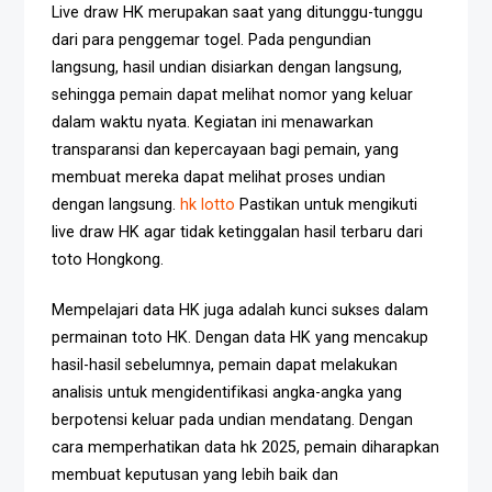
Live draw HK merupakan saat yang ditunggu-tunggu
dari para penggemar togel. Pada pengundian
langsung, hasil undian disiarkan dengan langsung,
sehingga pemain dapat melihat nomor yang keluar
dalam waktu nyata. Kegiatan ini menawarkan
transparansi dan kepercayaan bagi pemain, yang
membuat mereka dapat melihat proses undian
dengan langsung.
hk lotto
Pastikan untuk mengikuti
live draw HK agar tidak ketinggalan hasil terbaru dari
toto Hongkong.
Mempelajari data HK juga adalah kunci sukses dalam
permainan toto HK. Dengan data HK yang mencakup
hasil-hasil sebelumnya, pemain dapat melakukan
analisis untuk mengidentifikasi angka-angka yang
berpotensi keluar pada undian mendatang. Dengan
cara memperhatikan data hk 2025, pemain diharapkan
membuat keputusan yang lebih baik dan