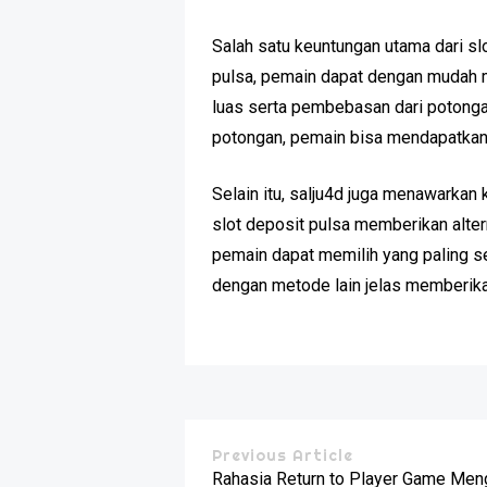
Salah satu keuntungan utama dari sl
pulsa, pemain dapat dengan mudah 
luas serta pembebasan dari potonga
potongan, pemain bisa mendapatkan n
Selain itu, salju4d juga menawarkan
slot deposit pulsa memberikan alter
pemain dapat memilih yang paling 
dengan metode lain jelas memberikan
Previous Article
Rahasia Return to Player Game Men