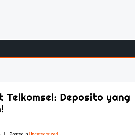
t Telkomsel: Deposito yang
!
5
Posted in
Uncategorized