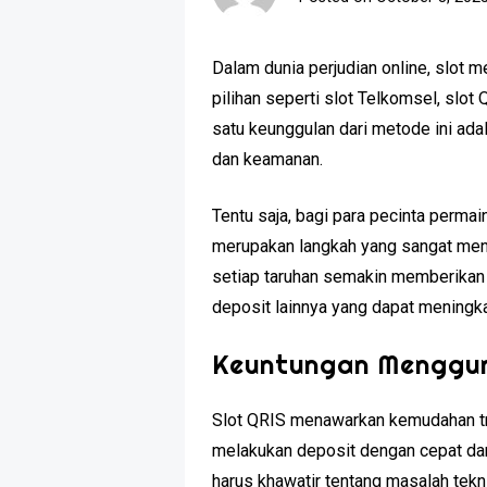
Dalam dunia perjudian online, slot m
pilihan seperti slot Telkomsel, sl
satu keunggulan dari metode ini ad
dan keamanan.
Tentu saja, bagi para pecinta perma
merupakan langkah yang sangat meng
setiap taruhan semakin memberikan n
deposit lainnya yang dapat mening
Keuntungan Menggu
Slot QRIS menawarkan kemudahan t
melakukan deposit dengan cepat da
harus khawatir tentang masalah tekn