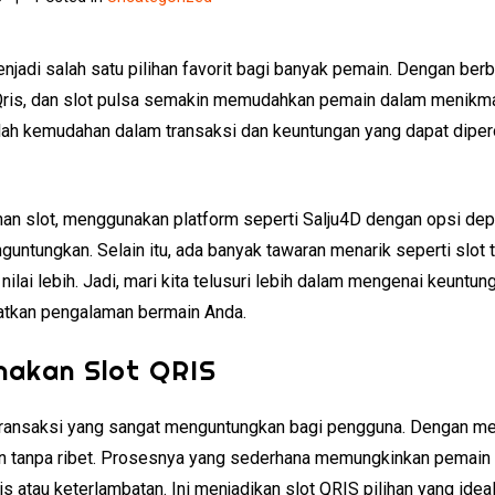
enjadi salah satu pilihan favorit bagi banyak pemain. Dengan ber
ot Qris, dan slot pulsa semakin memudahkan pemain dalam menikm
alah kemudahan dalam transaksi dan keuntungan yang dapat diper
inan slot, menggunakan platform seperti Salju4D dengan opsi dep
untungkan. Selain itu, ada banyak tawaran menarik seperti slot
ilai lebih. Jadi, mari kita telusuri lebih dalam mengenai keuntu
katkan pengalaman bermain Anda.
nakan Slot QRIS
ransaksi yang sangat menguntungkan bagi pengguna. Dengan m
n tanpa ribet. Prosesnya yang sederhana memungkinkan pemain 
is atau keterlambatan. Ini menjadikan slot QRIS pilihan yang ide