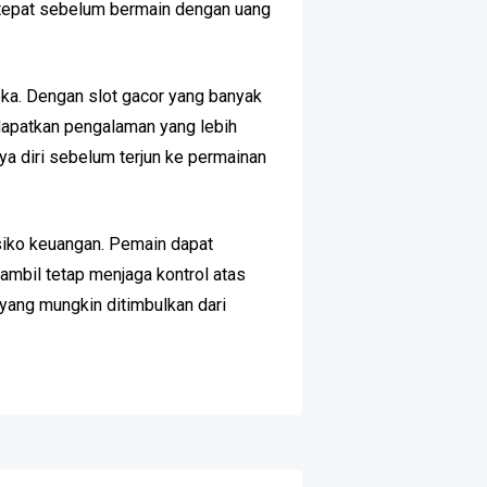
g tepat sebelum bermain dengan uang
eka. Dengan slot gacor yang banyak
dapatkan pengalaman yang lebih
ya diri sebelum terjun ke permainan
isiko keuangan. Pemain dapat
ambil tetap menjaga kontrol atas
yang mungkin ditimbulkan dari