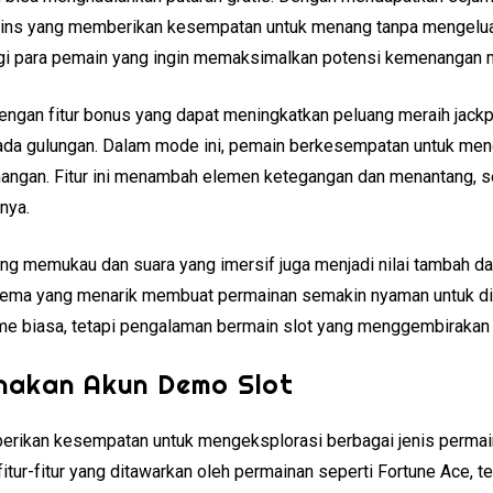
ins yang memberikan kesempatan untuk menang tanpa mengeluark
 bagi para pemain yang ingin memaksimalkan potensi kemenangan 
 dengan fitur bonus yang dapat meningkatkan peluang meraih jackpo
pada gulungan. Dalam mode ini, pemain berkesempatan untuk me
enangan. Fitur ini menambah elemen ketegangan dan menantang,
nya.
yang memukau dan suara yang imersif juga menjadi nilai tambah d
ema yang menarik membuat permainan semakin nyaman untuk dinikm
me biasa, tetapi pengalaman bermain slot yang menggembirakan 
nakan Akun Demo Slot
ikan kesempatan untuk mengeksplorasi berbagai jenis permai
tur-fitur yang ditawarkan oleh permainan seperti Fortune Ace, 