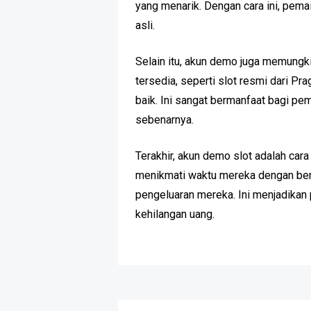
yang menarik. Dengan cara ini, pem
asli.
Selain itu, akun demo juga memungk
tersedia, seperti slot resmi dari 
baik. Ini sangat bermanfaat bagi pe
sebenarnya.
Terakhir, akun demo slot adalah ca
menikmati waktu mereka dengan berma
pengeluaran mereka. Ini menjadikan
kehilangan uang.