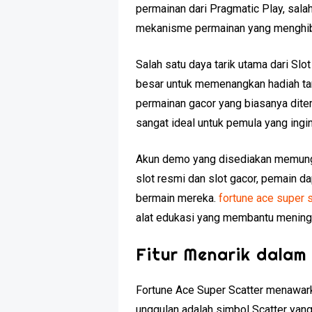
permainan dari Pragmatic Play, sal
mekanisme permainan yang menghibu
Salah satu daya tarik utama dari S
besar untuk memenangkan hadiah ta
permainan gacor yang biasanya dit
sangat ideal untuk pemula yang ing
Akun demo yang disediakan memungk
slot resmi dan slot gacor, pemain 
bermain mereka.
fortune ace super 
alat edukasi yang membantu menin
Fitur Menarik dalam
Fortune Ace Super Scatter menawark
unggulan adalah simbol Scatter yan