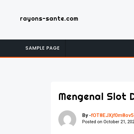
Skip
to
rayons-sante.com
content
SAMPLE PAGE
Mengenal Slot 
By -
fOT8EJXjf0m8ov5
Posted on
October 21, 20