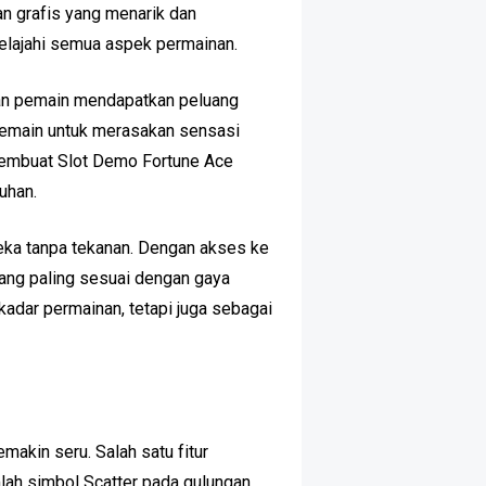
n grafis yang menarik dan
lajahi semua aspek permainan.
nkan pemain mendapatkan peluang
pemain untuk merasakan sensasi
membuat Slot Demo Fortune Ace
uhan.
ka tanpa tekanan. Dengan akses ke
ang paling sesuai dengan gaya
adar permainan, tetapi juga sebagai
akin seru. Salah satu fitur
lah simbol Scatter pada gulungan,