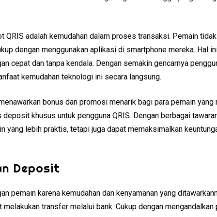
lot QRIS adalah kemudahan dalam proses transaksi. Pemain tidak
ukup dengan menggunakan aplikasi di smartphone mereka. Hal in
gan cepat dan tanpa kendala. Dengan semakin gencarnya penggun
anfaat kemudahan teknologi ini secara langsung.
kali menawarkan bonus dan promosi menarik bagi para pemain yan
 deposit khusus untuk pengguna QRIS. Dengan berbagai tawaran
 yang lebih praktis, tetapi juga dapat memaksimalkan keuntunga
an Deposit
angan pemain karena kemudahan dan kenyamanan yang ditawarkan
ot melakukan transfer melalui bank. Cukup dengan mengandalkan p