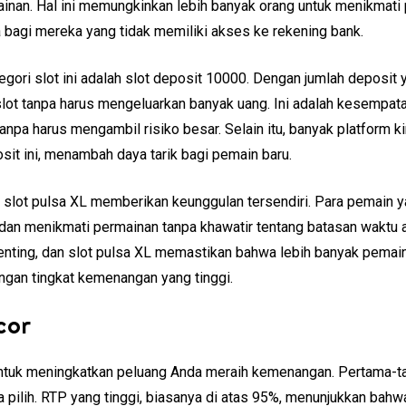
ainan. Hal ini memungkinkan lebih banyak orang untuk menikmati
ma bagi mereka yang tidak memiliki akses ke rekening bank.
egori slot ini adalah slot deposit 10000. Dengan jumlah deposit
lot tanpa harus mengeluarkan banyak uang. Ini adalah kesempata
anpa harus mengambil risiko besar. Selain itu, banyak platform
it ini, menambah daya tarik bagi pemain baru.
 slot pulsa XL memberikan keunggulan tersendiri. Para pemain 
an menikmati permainan tanpa khawatir tentang batasan waktu a
t penting, dan slot pulsa XL memastikan bahwa lebih banyak pem
engan tingkat kemenangan yang tinggi.
cor
untuk meningkatkan peluang Anda meraih kemenangan. Pertama-ta
da pilih. RTP yang tinggi, biasanya di atas 95%, menunjukkan b