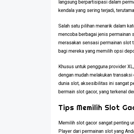
langsung berpartisipasi dalam perm
kendala yang sering terjadi, teruta
Salah satu pilihan menarik dalam kat
mencoba berbagai jenis permainan s
merasakan sensasi permainan slot t
bagi mereka yang memilih opsi depos
Khusus untuk pengguna provider XL,
dengan mudah melakukan transaksi d
dunia slot, aksesibilitas ini sanga
bermain slot gacor, yang terkenal d
Tips Memilih Slot Ga
Memilih slot gacor sangat penting 
Player dari permainan slot yang An