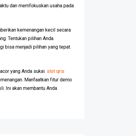
waktu dan memfokuskan usaha pada
memberikan kemenangan kecil secara
ang. Tentukan pilihan Anda
gi bisa menjadi pilihan yang tepat.
gacor yang Anda sukai.
slot qris
kemenangan. Manfaatkan fitur demo
li. Ini akan membantu Anda