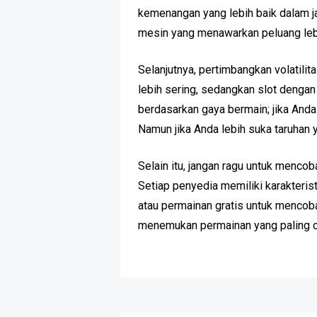
kemenangan yang lebih baik dalam 
mesin yang menawarkan peluang lebi
Selanjutnya, pertimbangkan volatili
lebih sering, sedangkan slot dengan
berdasarkan gaya bermain; jika Anda s
Namun jika Anda lebih suka taruhan ya
Selain itu, jangan ragu untuk menco
Setiap penyedia memiliki karakteri
atau permainan gratis untuk mencob
menemukan permainan yang paling 