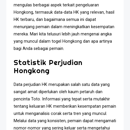
mengulas berbagai aspek terkait pengeluaran
Hongkong, termasuk data-data HK yang relevan, hasil
HK terbaru, dan bagaimana semua ini dapat
menunjang pemain dalam meningkatkan kesempatan
mereka. Mari kita telusuri lebih jauh mengenai angka
yang muncul dalam togel Hongkong dan apa artinya
bagi Anda sebagai pemain.
Statistik Perjudian
Hongkong
Data perjudian HK merupakan salah satu data yang
sangat amat diperlukan oleh kaum petaruh dan
pencinta Toto. Informasi yang tepat serta mutakhir
tentang keluaran HK memberikan kesempatan pemain
untuk menganalisis corak serta tren yang muncul.
Melalui data yang konsisten, pemain dapat mengamati
nomor-nomor yang sering keluar serta mengetahui