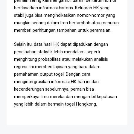
pemain sering kali mengambil dalam bertaruh nomor
berdasarkan informasi historis. Keluaran HK yang
stabil juga bisa mengindikasikan nomor-nomor yang
mungkin sedang dalam tren bertambah atau menurun,
memberi perhitungan tambahan untuk peramalan.
Selain itu, data hasil HK dapat dipadukan dengan
penelaahan statistik lebih mendalam, seperti
menghitung probabilitas atau melakukan analisis
regresi. Ini memberi lapisan yang baru dalam
pemahaman output togel. Dengan cara
mengintergrasikan informasi HK hari ini dan
kecenderungan sebelumnya, pemain bisa
memperkaya ilmu mereka dan mengambil keputusan
yang lebih dalam bermain togel Hongkong.