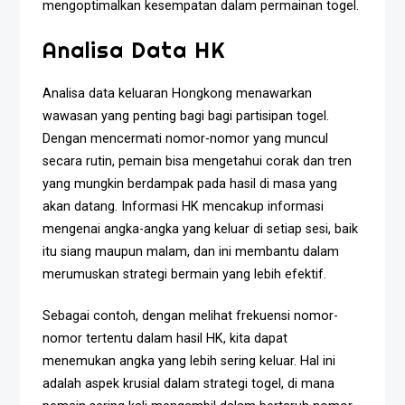
mengoptimalkan kesempatan dalam permainan togel.
Analisa Data HK
Analisa data keluaran Hongkong menawarkan
wawasan yang penting bagi bagi partisipan togel.
Dengan mencermati nomor-nomor yang muncul
secara rutin, pemain bisa mengetahui corak dan tren
yang mungkin berdampak pada hasil di masa yang
akan datang. Informasi HK mencakup informasi
mengenai angka-angka yang keluar di setiap sesi, baik
itu siang maupun malam, dan ini membantu dalam
merumuskan strategi bermain yang lebih efektif.
Sebagai contoh, dengan melihat frekuensi nomor-
nomor tertentu dalam hasil HK, kita dapat
menemukan angka yang lebih sering keluar. Hal ini
adalah aspek krusial dalam strategi togel, di mana