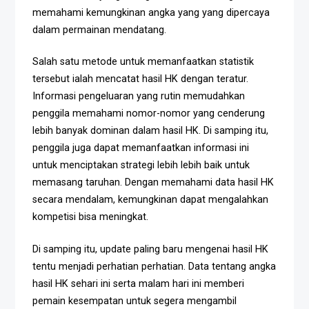
memahami kemungkinan angka yang yang dipercaya
dalam permainan mendatang.
Salah satu metode untuk memanfaatkan statistik
tersebut ialah mencatat hasil HK dengan teratur.
Informasi pengeluaran yang rutin memudahkan
penggila memahami nomor-nomor yang cenderung
lebih banyak dominan dalam hasil HK. Di samping itu,
penggila juga dapat memanfaatkan informasi ini
untuk menciptakan strategi lebih lebih baik untuk
memasang taruhan. Dengan memahami data hasil HK
secara mendalam, kemungkinan dapat mengalahkan
kompetisi bisa meningkat.
Di samping itu, update paling baru mengenai hasil HK
tentu menjadi perhatian perhatian. Data tentang angka
hasil HK sehari ini serta malam hari ini memberi
pemain kesempatan untuk segera mengambil