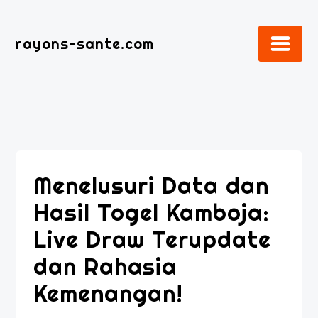
Skip
to
rayons-sante.com
content
Menelusuri Data dan
Hasil Togel Kamboja:
Live Draw Terupdate
dan Rahasia
Kemenangan!