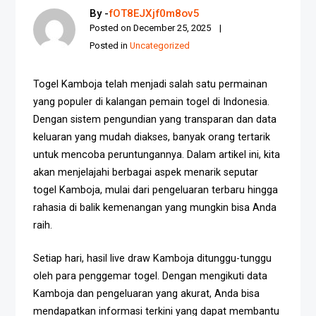
By -
fOT8EJXjf0m8ov5
Posted on
December 25, 2025
Posted in
Uncategorized
Togel Kamboja telah menjadi salah satu permainan
yang populer di kalangan pemain togel di Indonesia.
Dengan sistem pengundian yang transparan dan data
keluaran yang mudah diakses, banyak orang tertarik
untuk mencoba peruntungannya. Dalam artikel ini, kita
akan menjelajahi berbagai aspek menarik seputar
togel Kamboja, mulai dari pengeluaran terbaru hingga
rahasia di balik kemenangan yang mungkin bisa Anda
raih.
Setiap hari, hasil live draw Kamboja ditunggu-tunggu
oleh para penggemar togel. Dengan mengikuti data
Kamboja dan pengeluaran yang akurat, Anda bisa
mendapatkan informasi terkini yang dapat membantu