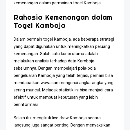
kemenangan dalam permainan togel Kamboja.
Rahasia Kemenangan dalam
Togel Kamboja
Dalam bermain togel Kamboja, ada beberapa strategi
yang dapat digunakan untuk meningkatkan peluang
kemenangan. Salah satu kunci utama adalah
melakukan analisis terhadap data Kamboja
sebelumnya. Dengan mempelajari pola-pola
pengeluaran Kamboja yang telah terjadi, pemain bisa
mendapatkan wawasan mengenai angka-angka yang
sering muncul. Melacak statistik ini bisa menjadi cara
efektif untuk membuat keputusan yang lebih
berinformasi.
Selain itu, mengikuti live draw Kamboja secara
langsung juga sangat penting. Dengan menyaksikan