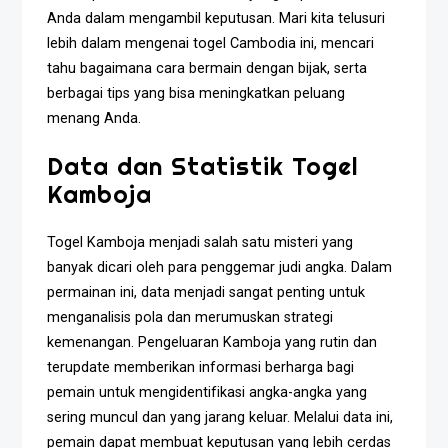
Anda dalam mengambil keputusan. Mari kita telusuri
lebih dalam mengenai togel Cambodia ini, mencari
tahu bagaimana cara bermain dengan bijak, serta
berbagai tips yang bisa meningkatkan peluang
menang Anda.
Data dan Statistik Togel
Kamboja
Togel Kamboja menjadi salah satu misteri yang
banyak dicari oleh para penggemar judi angka. Dalam
permainan ini, data menjadi sangat penting untuk
menganalisis pola dan merumuskan strategi
kemenangan. Pengeluaran Kamboja yang rutin dan
terupdate memberikan informasi berharga bagi
pemain untuk mengidentifikasi angka-angka yang
sering muncul dan yang jarang keluar. Melalui data ini,
pemain dapat membuat keputusan yang lebih cerdas