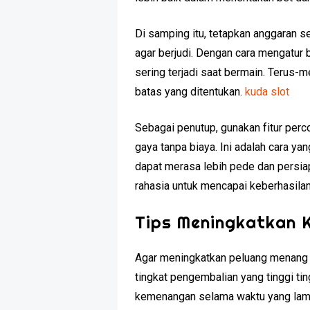
Di samping itu, tetapkan anggaran
agar berjudi. Dengan cara mengatur 
sering terjadi saat bermain. Terus-
batas yang ditentukan.
kuda slot
Sebagai penutup, gunakan fitur perc
gaya tanpa biaya. Ini adalah cara ya
dapat merasa lebih pede dan persiap
rahasia untuk mencapai keberhasilan
Tips Meningkatkan
Agar meningkatkan peluang menang d
tingkat pengembalian yang tinggi t
kemenangan selama waktu yang lama