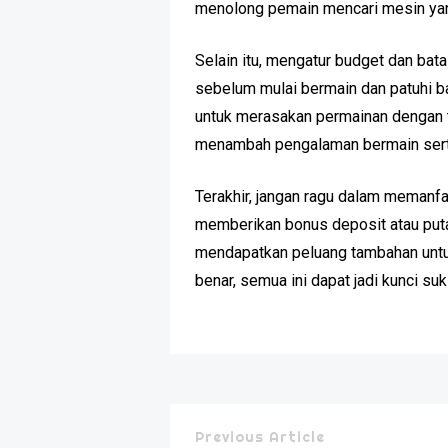
menolong pemain mencari mesin yang
Selain itu, mengatur budget dan bat
sebelum mulai bermain dan patuhi ba
untuk merasakan permainan dengan 
menambah pengalaman bermain sert
Terakhir, jangan ragu dalam memanfa
memberikan bonus deposit atau puta
mendapatkan peluang tambahan untu
benar, semua ini dapat jadi kunci s
Previous Article