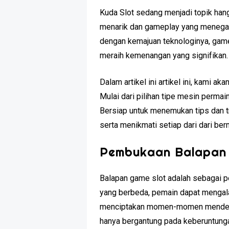
Kuda Slot sedang menjadi topik hang
menarik dan gameplay yang menegangk
dengan kemajuan teknologinya, gam
meraih kemenangan yang signifikan.
Dalam artikel ini artikel ini, kami
Mulai dari pilihan tipe mesin perm
Bersiap untuk menemukan tips dan t
serta menikmati setiap dari dari ber
Pembukaan Balapan 
Balapan game slot adalah sebagai 
yang berbeda, pemain dapat mengal
menciptakan momen-momen mendebarka
hanya bergantung pada keberuntunga