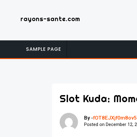
Skip
to
rayons-sante.com
content
SAMPLE PAGE
Slot Kuda: Mom
By -
fOT8EJXjf0m8ov5
Posted on
December 12, 