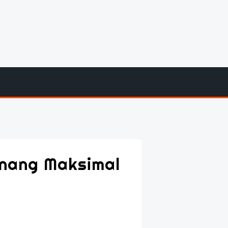
enang Maksimal