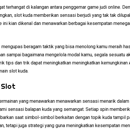
at terhangat di kalangan antara penggemar game judi online. De
an, slot kuda memberikan sensasi berjudi yang tak tak dilupaka
e ini kian dikenal dan menawarkan berbagai kesempatan meneg
 akan mengupas beragam taktik yang bisa menolong kamu meraih has
ainan sampai bagaimana mengelola modal kamu, segala sesuatu a
rik tips dan trik dapat meningkatkan meningkatkan kemungkinan 
main slot kuda.
Slot
permainan yang menawarkan menawarkan sensasi menarik dalam a
ami sensasi balapan kuda yang semangat. Setiap spin memberi
n saat simbol-simbol berkaitan dengan topik kuda tampil pada
n, tetapi juga strategi yang guna meningkatkan kesempatan men