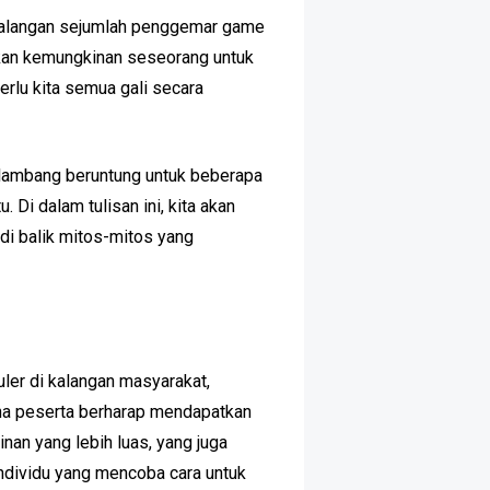
di kalangan sejumlah penggemar game
tkan kemungkinan seseorang untuk
perlu kita semua gali secara
 lambang beruntung untuk beberapa
 Di dalam tulisan ini, kita akan
di balik mitos-mitos yang
ler di kalangan masyarakat,
mana peserta berharap mendapatkan
an yang lebih luas, yang juga
ndividu yang mencoba cara untuk