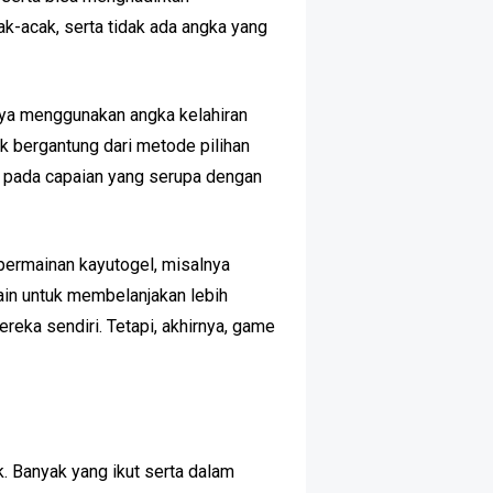
ak-acak, serta tidak ada angka yang
nya menggunakan angka kelahiran
ak bergantung dari metode pilihan
r pada capaian yang serupa dengan
permainan kayutogel, misalnya
ain untuk membelanjakan lebih
ka sendiri. Tetapi, akhirnya, game
k. Banyak yang ikut serta dalam