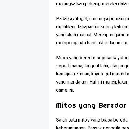
meningkatkan peluang mereka dalam
Pada kayutogel, umumnya pemain me
dipilihkan. Tahapan ini sering kali 
yang akan muncul. Meskipun game in
mempengaruhi hasil akhir dari ini, 
Mitos yang beredar seputar kayutog
seperti nama, tanggal lahir, atau a
kemajuan zaman, kayutogel masih b
yang mendalam. Hal ini menciptakan 
game ini.
Mitos yang Beredar
Salah satu mitos yang biasa bered
keberuntungan. Banyak penggila per