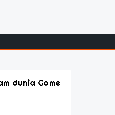
lam dunia Game