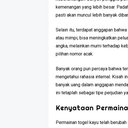
kemenangan yang lebih besar. Padaha
pasti akan muncul lebih banyak diban
Selain itu, terdapat anggapan bah
atau mimpi, bisa meningkatkan pelua
angka, melainkan murni terhadap ke
pilihan nomor acak.
Banyak orang pun percaya bahwa ter
mengetahui rahasia internal. Kisah 
banyak uang dalam anggapan mendap
ini tetaplah sebagai tipe perjudian 
Kenyataan Permaina
Permainan togel kayu telah berubah 