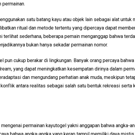
 permainan.
nggunakan satu batang kayu atau objek lain sebagai alat untuk
melibatkan ritual dan metode tertentu yang dipercaya dapat membe
i terlihat sederhana, beberapa pemain menganggap bahwa terda
menjadikannya bukan hanya sekadar permainan nomor.
el pun cukup berakar di lingkungan. Banyak orang percaya bahwa
ngdream, yang dapat meningkatkan kesempatan dirinya dalam perm
eradaptasi dan mengundang perhatian anak muda, meskipun teta
konflik antara realitas sebagai salah satu bentuk rekreasi sert
ar mengenai permainan kayutogel yakni anggapan bahwa angka-a
caya bahwa angka-angka yang kerap tampil memiliki daya mistis