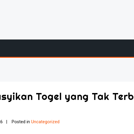
asyikan Togel yang Tak Ter
26
Posted in
Uncategorized