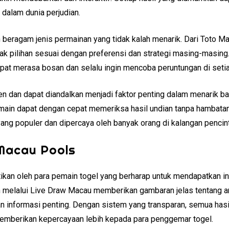
 dalam dunia perjudian.
beragam jenis permainan yang tidak kalah menarik. Dari Toto Ma
k pilihan sesuai dengan preferensi dan strategi masing-masing.
pat merasa bosan dan selalu ingin mencoba peruntungan di setia
ten dan dapat diandalkan menjadi faktor penting dalam menarik
emain dapat dengan cepat memeriksa hasil undian tanpa hambatan
ang populer dan dipercaya oleh banyak orang di kalangan pencin
 Macau Pools
tikan oleh para pemain togel yang berharap untuk mendapatkan in
kan melalui Live Draw Macau memberikan gambaran jelas tentang
n informasi penting. Dengan sistem yang transparan, semua hasi
emberikan kepercayaan lebih kepada para penggemar togel.