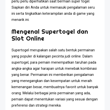
perlu perlu diperhatikan saat bermain super togel.
Siapkan diri Anda untuk memasuki pengalaman seru
ini serta tingkatkan keterampilan anda di game yang
menarik ini.
Mengenal Supertogel dan
Slot Online
Supertogel merupakan salah satu bentuk permainan
yang populer di kalangan pecinta judi online. Dalam
supertogel, para pemain menempatkan taruhan pada
angka-angka agar harapan untuk menebak kombinasi
yang benar. Permainan ini memberikan pengalaman
yang menegangkan dan kesempatan untuk meraih
kemenangan besar, membuatnya favorit untuk banyak
orang. Melalui berbagai jenis permainan yang ada,
pemain dapat menentukan variasi yang sesuai dengan
preferensi dan strategi mereka.