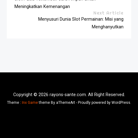
Meningkatkan Kemenangan
Next Article
Menyusuri Dunia Slot Permainan: Misi yang
Menghanyutkan
Copyright © 2026 rayons-sante.com. All Right Reserved.
Theme :
Inx Game
theme By aThemeArt - Proudly powered by WordPress.