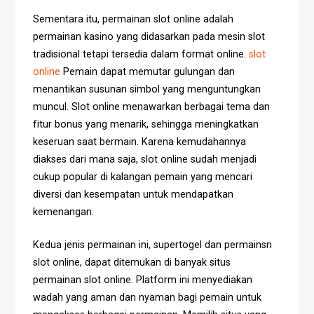
Sementara itu, permainan slot online adalah
permainan kasino yang didasarkan pada mesin slot
tradisional tetapi tersedia dalam format online.
slot
online
Pemain dapat memutar gulungan dan
menantikan susunan simbol yang menguntungkan
muncul. Slot online menawarkan berbagai tema dan
fitur bonus yang menarik, sehingga meningkatkan
keseruan saat bermain. Karena kemudahannya
diakses dari mana saja, slot online sudah menjadi
cukup popular di kalangan pemain yang mencari
diversi dan kesempatan untuk mendapatkan
kemenangan.
Kedua jenis permainan ini, supertogel dan permainsn
slot online, dapat ditemukan di banyak situs
permainan slot online. Platform ini menyediakan
wadah yang aman dan nyaman bagi pemain untuk