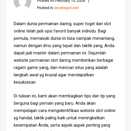
Posted on
February 15, 2026
Posted in
Uncategorized
Dalam dunia permainan daring, super togel dan slot
online telah jadi opsi favorit banyak individu. Bagi
pemula, memasuki dunia ini bisa nampak menantang,
namun dengan ilmu yang tepat dan taktik yang, Anda
dapat jadi master dalam permainan ini. Sejumlah
website permainan slot daring memberikan berbagai
ragam game yang, dan mencari situs yang adalah
langkah awal yg krusial agar mendapatkan
kesuksesan.
Di tulisan ini, kami akan membagikan tips dan tip yang
berguna bagi pemain yang baru. Anda akan
mempelajari cara mengidentifikasi website slot online
yg handal, taktik paling baik untuk meningkatkan
kesempatan Anda, serta aspek-aspek penting yang