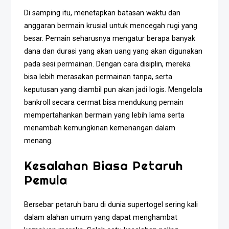
Di samping itu, menetapkan batasan waktu dan
anggaran bermain krusial untuk mencegah rugi yang
besar. Pemain seharusnya mengatur berapa banyak
dana dan durasi yang akan uang yang akan digunakan
pada sesi permainan. Dengan cara disiplin, mereka
bisa lebih merasakan permainan tanpa, serta
keputusan yang diambil pun akan jadi logis. Mengelola
bankroll secara cermat bisa mendukung pemain
mempertahankan bermain yang lebih lama serta
menambah kemungkinan kemenangan dalam
menang.
Kesalahan Biasa Petaruh
Pemula
Bersebar petaruh baru di dunia supertogel sering kali
dalam alahan umum yang dapat menghambat