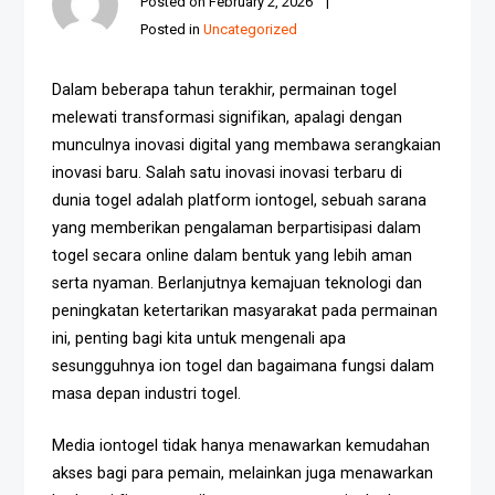
Posted on
February 2, 2026
Posted in
Uncategorized
Dalam beberapa tahun terakhir, permainan togel
melewati transformasi signifikan, apalagi dengan
munculnya inovasi digital yang membawa serangkaian
inovasi baru. Salah satu inovasi inovasi terbaru di
dunia togel adalah platform iontogel, sebuah sarana
yang memberikan pengalaman berpartisipasi dalam
togel secara online dalam bentuk yang lebih aman
serta nyaman. Berlanjutnya kemajuan teknologi dan
peningkatan ketertarikan masyarakat pada permainan
ini, penting bagi kita untuk mengenali apa
sesungguhnya ion togel dan bagaimana fungsi dalam
masa depan industri togel.
Media iontogel tidak hanya menawarkan kemudahan
akses bagi para pemain, melainkan juga menawarkan