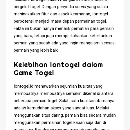
bergelut togel. Dengan penyedia servis yang selalu
meningkatkan fitur dan aspek keamanan, Iontogel
berpotensi menjadi masa depan permainan togel.
Fakta ini bukan hanya menarik perhatian para pemain
yang baru, tetapi juga mempertahankan ketertarikan
pemain yang sudah ada yang ingin mengalami sensasi
bermain yang lebih baik.
Kelebihan Iontogel dalam
Game Togel
Iontogel.id menawarkan sejumlah kualitas yang
membuatnya membuatnya semakin dikenal di antara
beberapa pemain togel. Salah satu kualitas utamanya
adalah kemudahan akses yang sangat luas. Melalui
menggunakan situs daring, pemain bisa secara mudah
menggunakan permainan togel kapan saja dan di
mana saja. Kondisi ini mempermudah mereka agar