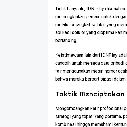
Tidak hanya itu, IDN Play dikenal m
memungkinkan pemain untuk dengan c
melalui perangkat seluler, yang me
aplikasi seluler yang dioptimalkan
bertanding.
Keistimewaan lain dari IDNPlay ada
canggih untuk menjaga data pribadi
fair menggunakan mesin nomor acak 
bahwa mereka berpartisipasi dalam 
Taktik Menciptakan 
Mengembangkan karir profesional po
strategi yang tepat. Yang pertama, 
kombinasi hingga memahami kemungkin