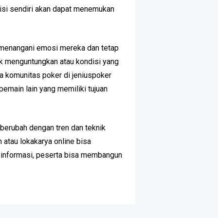
tisi sendiri akan dapat menemukan
t menangani emosi mereka dan tetap
dak menguntungkan atau kondisi yang
a komunitas poker di jeniuspoker
emain lain yang memiliki tujuan
 berubah dengan tren dan teknik
 atau lokakarya online bisa
informasi, peserta bisa membangun