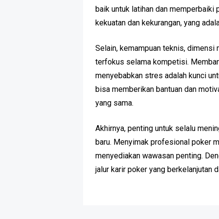
baik untuk latihan dan memperbaiki
kekuatan dan kekurangan, yang adal
Selain, kemampuan teknis, dimensi 
terfokus selama kompetisi. Membangu
menyebabkan stres adalah kunci unt
bisa memberikan bantuan dan motiva
yang sama.
Akhirnya, penting untuk selalu meni
baru. Menyimak profesional poker me
menyediakan wawasan penting. Den
jalur karir poker yang berkelanjutan 