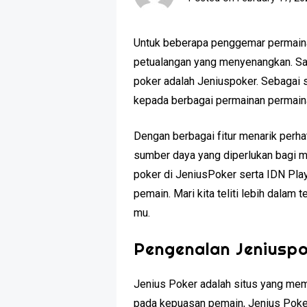
Untuk beberapa penggemar permaina
petualangan yang menyenangkan. Sa
poker adalah Jeniuspoker. Sebagai 
kepada berbagai permainan permaina
Dengan berbagai fitur menarik perha
sumber daya yang diperlukan bagi m
poker di JeniusPoker serta IDN P
pemain. Mari kita teliti lebih dala
mu.
Pengenalan Jeniusp
Jenius Poker adalah situs yang me
pada kepuasan pemain, Jenius Poker