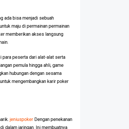
ng ada bisa menjadi sebuah
untuk maju di permainan permainan
poker memberikan akses langsung
main.
ara peserta dari alat-alat serta
langan pemula hingga ahli, game
ngkan hubungan dengan sesama
an untuk mengembangkan karir poker
arik.
jeniuspoker
Dengan penekanan
i dalam jaringan. Ini membuatnya