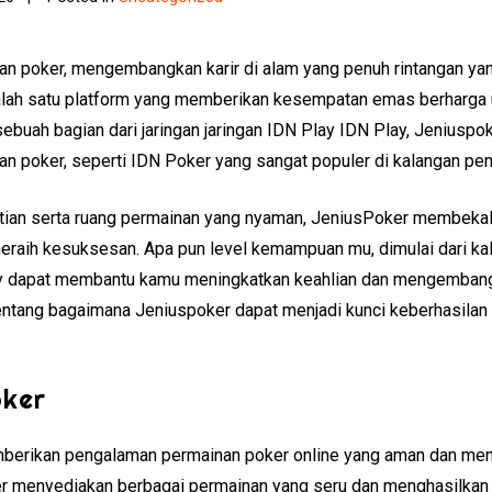
n poker, mengembangkan karir di alam yang penuh rintangan ya
lah satu platform yang memberikan kesempatan emas berharga 
sebuah bagian dari jaringan jaringan IDN Play IDN Play, Jenius
n poker, seperti IDN Poker yang sangat populer di kalangan pe
tian serta ruang permainan yang nyaman, JeniusPoker membekali p
eraih kesuksesan. Apa pun level kemampuan mu, dimulai dari ka
lay dapat membantu kamu meningkatkan keahlian dan mengemba
m tentang bagaimana Jeniuspoker dapat menjadi kunci keberhasil
oker
mberikan pengalaman permainan poker online yang aman dan men
 menyediakan berbagai permainan yang seru dan menghasilkan d