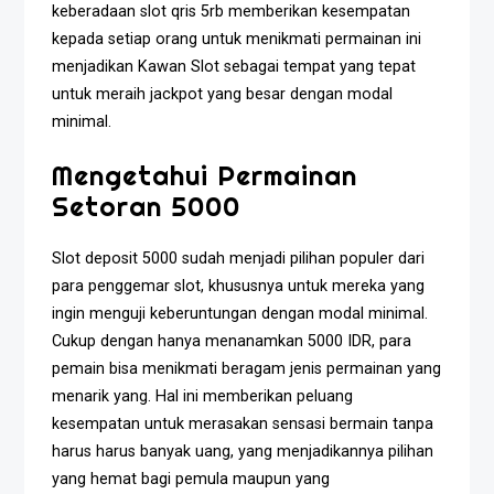
keberadaan slot qris 5rb memberikan kesempatan
kepada setiap orang untuk menikmati permainan ini
menjadikan Kawan Slot sebagai tempat yang tepat
untuk meraih jackpot yang besar dengan modal
minimal.
Mengetahui Permainan
Setoran 5000
Slot deposit 5000 sudah menjadi pilihan populer dari
para penggemar slot, khususnya untuk mereka yang
ingin menguji keberuntungan dengan modal minimal.
Cukup dengan hanya menanamkan 5000 IDR, para
pemain bisa menikmati beragam jenis permainan yang
menarik yang. Hal ini memberikan peluang
kesempatan untuk merasakan sensasi bermain tanpa
harus harus banyak uang, yang menjadikannya pilihan
yang hemat bagi pemula maupun yang