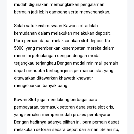
mudah digunakan memungkinkan pengalaman
bermain jadi lebih gampang serta menyenangkan.
Salah satu keistimewaan Kawanslot adalah
kemudahan dalam melakukan melakukan deposit.
Para pemain dapat melaksanakan slot deposit Rp
5000, yang memberikan kesempatan mereka dalam
memulai petualangan dengan dengan modal
terjangkau terjangkau Dengan modal minimal, pemain
dapat mencoba berbagai jenis permainan slot yang
ditawarkan ditawarkan khawatir khawatir
mengeluarkan banyak uang.
Kawan Slot juga mendukung berbagai cara
pembayaran, termasuk setoran dana serta slot qris,
yang semakin mempermudah proses pembayaran.
Dengan hadirnya adanya pilihan ini, para pemain dapat
melakukan setoran secara cepat dan aman. Selain itu,