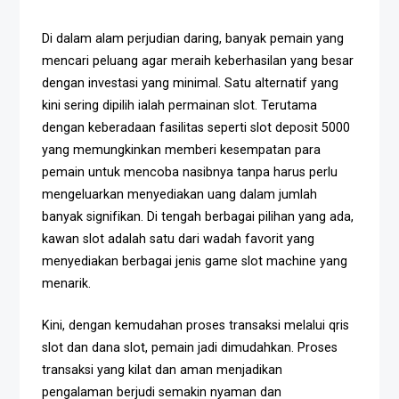
Di dalam alam perjudian daring, banyak pemain yang
mencari peluang agar meraih keberhasilan yang besar
dengan investasi yang minimal. Satu alternatif yang
kini sering dipilih ialah permainan slot. Terutama
dengan keberadaan fasilitas seperti slot deposit 5000
yang memungkinkan memberi kesempatan para
pemain untuk mencoba nasibnya tanpa harus perlu
mengeluarkan menyediakan uang dalam jumlah
banyak signifikan. Di tengah berbagai pilihan yang ada,
kawan slot adalah satu dari wadah favorit yang
menyediakan berbagai jenis game slot machine yang
menarik.
Kini, dengan kemudahan proses transaksi melalui qris
slot dan dana slot, pemain jadi dimudahkan. Proses
transaksi yang kilat dan aman menjadikan
pengalaman berjudi semakin nyaman dan