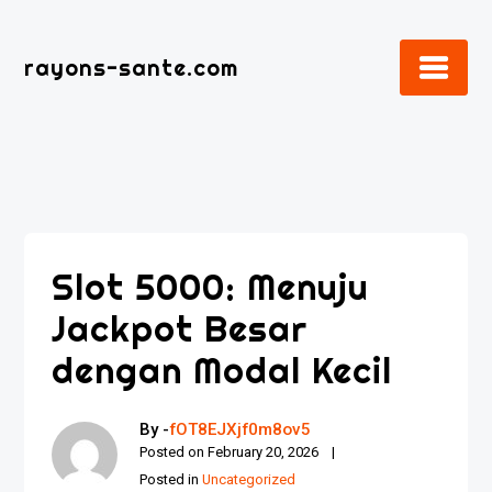
Skip
to
rayons-sante.com
content
Slot 5000: Menuju
Jackpot Besar
dengan Modal Kecil
By -
fOT8EJXjf0m8ov5
Posted on
February 20, 2026
Posted in
Uncategorized