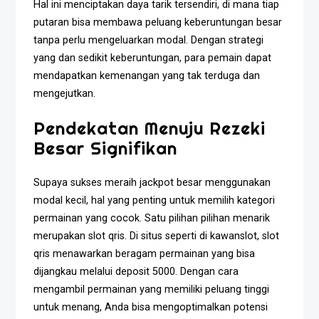
Hal ini menciptakan daya tarik tersendiri, di mana tiap
putaran bisa membawa peluang keberuntungan besar
tanpa perlu mengeluarkan modal. Dengan strategi
yang dan sedikit keberuntungan, para pemain dapat
mendapatkan kemenangan yang tak terduga dan
mengejutkan.
Pendekatan Menuju Rezeki
Besar Signifikan
Supaya sukses meraih jackpot besar menggunakan
modal kecil, hal yang penting untuk memilih kategori
permainan yang cocok. Satu pilihan pilihan menarik
merupakan slot qris. Di situs seperti di kawanslot, slot
qris menawarkan beragam permainan yang bisa
dijangkau melalui deposit 5000. Dengan cara
mengambil permainan yang memiliki peluang tinggi
untuk menang, Anda bisa mengoptimalkan potensi