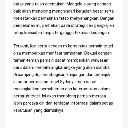
batas yang telah ditentukan. Mengelola uang dengan
baik akan menolong menghindari kerugian besar serta
melestarikan permainan tetap menyenangkan. Dengan
pendekatan ini, perhatian pada strategi dan pengkajian
tetap konsisten tanpa terganggu tekanan keuangan.
Terakhir, ikut serta dengan m komunitas pemain togel
bisa memberikan manfaat tambahan. Diskusi dengan
teman-teman pemain dapat memberikan wawasan
baru dalam memilih angka-angka yang akan diambil.
Di samping itu, membagikan kunjungan dan petunjuk
seputar permainan togel Sydney sama dapat
meningkatkan pemahaman dan keterampilan dalam
bertaruh togel. Ini akan menolong pemain merasa
lebih percaya diri dan terdapat informasi dalam setiap
keputusan yang diambilnya.