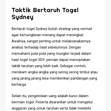
Taktik Bertaruh Togel
Sydney
Bertaruh togel Sydney butuh strategi yang cermat
agar kemungkinan menang dapat meningkat.
Awalnya, sangat penting untuk melaksanakannya
analisis terhadap hasil sebelumnya. Dengan
memahami pola-pola yang mungkin terjadi dalam
hasil togel togel SDY, pemain dapat menciptakan
taktik taruhan yang lebih baik. Sebagai contoh,
merekam angka-angka yang sering sering timbul atau
yang jarang jarang bisa memberikan pandangan yang
berharga.
Selain itu, pengelolaan uang adalah kunci dalam
bermain togel. Peserta disarankan untuk mengatur
anggaran yang untuk taruhan serta tidak melebihi