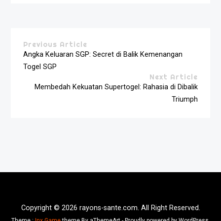
Previous Article
Angka Keluaran SGP: Secret di Balik Kemenangan
Togel SGP
Next Article
Membedah Kekuatan Supertogel: Rahasia di Dibalik
Triumph
Copyright © 2026 rayons-sante.com. All Right Reserved.
Theme :
Inx Game
theme By aThemeArt - Proudly powered by WordPress.