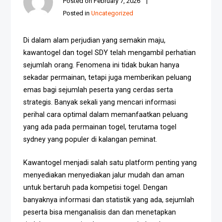
Posted on
February 7, 2026
Posted in
Uncategorized
Di dalam alam perjudian yang semakin maju,
kawantogel dan togel SDY telah mengambil perhatian
sejumlah orang. Fenomena ini tidak bukan hanya
sekadar permainan, tetapi juga memberikan peluang
emas bagi sejumlah peserta yang cerdas serta
strategis. Banyak sekali yang mencari informasi
perihal cara optimal dalam memanfaatkan peluang
yang ada pada permainan togel, terutama togel
sydney yang populer di kalangan peminat.
Kawantogel menjadi salah satu platform penting yang
menyediakan menyediakan jalur mudah dan aman
untuk bertaruh pada kompetisi togel. Dengan
banyaknya informasi dan statistik yang ada, sejumlah
peserta bisa menganalisis dan dan menetapkan