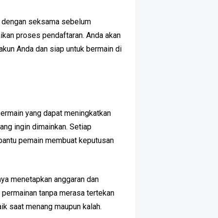
lah dengan seksama sebelum
saikan proses pendaftaran. Anda akan
 akun Anda dan siap untuk bermain di
bermain yang dapat meningkatkan
ng ingin dimainkan. Setiap
embantu pemain membuat keputusan
knya menetapkan anggaran dan
 permainan tanpa merasa tertekan
baik saat menang maupun kalah.