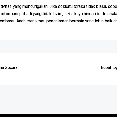
ktivitas yang mencurigakan. Jika sesuatu terasa tidak biasa, sep
n informasi pribadi yang tidak lazim, sebaiknya hindari bertran
membantu Anda menikmati pengalaman bermain yang lebih baik d
ina Secara
Bupatito