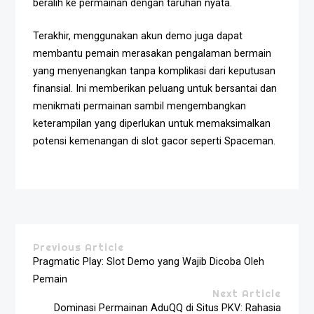
beralih ke permainan dengan taruhan nyata.
Terakhir, menggunakan akun demo juga dapat
membantu pemain merasakan pengalaman bermain
yang menyenangkan tanpa komplikasi dari keputusan
finansial. Ini memberikan peluang untuk bersantai dan
menikmati permainan sambil mengembangkan
keterampilan yang diperlukan untuk memaksimalkan
potensi kemenangan di slot gacor seperti Spaceman.
Previous Article
Pragmatic Play: Slot Demo yang Wajib Dicoba Oleh
Pemain
Next Article
Dominasi Permainan AduQQ di Situs PKV: Rahasia