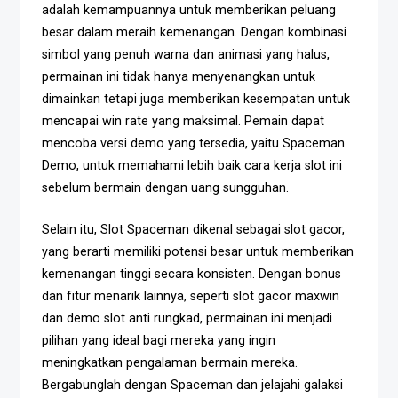
adalah kemampuannya untuk memberikan peluang
besar dalam meraih kemenangan. Dengan kombinasi
simbol yang penuh warna dan animasi yang halus,
permainan ini tidak hanya menyenangkan untuk
dimainkan tetapi juga memberikan kesempatan untuk
mencapai win rate yang maksimal. Pemain dapat
mencoba versi demo yang tersedia, yaitu Spaceman
Demo, untuk memahami lebih baik cara kerja slot ini
sebelum bermain dengan uang sungguhan.
Selain itu, Slot Spaceman dikenal sebagai slot gacor,
yang berarti memiliki potensi besar untuk memberikan
kemenangan tinggi secara konsisten. Dengan bonus
dan fitur menarik lainnya, seperti slot gacor maxwin
dan demo slot anti rungkad, permainan ini menjadi
pilihan yang ideal bagi mereka yang ingin
meningkatkan pengalaman bermain mereka.
Bergabunglah dengan Spaceman dan jelajahi galaksi