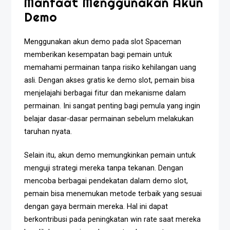
Manfaat Menggunakan Akun
Demo
Menggunakan akun demo pada slot Spaceman
memberikan kesempatan bagi pemain untuk
memahami permainan tanpa risiko kehilangan uang
asli. Dengan akses gratis ke demo slot, pemain bisa
menjelajahi berbagai fitur dan mekanisme dalam
permainan. Ini sangat penting bagi pemula yang ingin
belajar dasar-dasar permainan sebelum melakukan
taruhan nyata.
Selain itu, akun demo memungkinkan pemain untuk
menguji strategi mereka tanpa tekanan. Dengan
mencoba berbagai pendekatan dalam demo slot,
pemain bisa menemukan metode terbaik yang sesuai
dengan gaya bermain mereka. Hal ini dapat
berkontribusi pada peningkatan win rate saat mereka