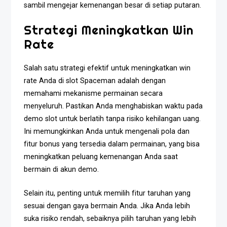
sambil mengejar kemenangan besar di setiap putaran.
Strategi Meningkatkan Win
Rate
Salah satu strategi efektif untuk meningkatkan win
rate Anda di slot Spaceman adalah dengan
memahami mekanisme permainan secara
menyeluruh. Pastikan Anda menghabiskan waktu pada
demo slot untuk berlatih tanpa risiko kehilangan uang.
Ini memungkinkan Anda untuk mengenali pola dan
fitur bonus yang tersedia dalam permainan, yang bisa
meningkatkan peluang kemenangan Anda saat
bermain di akun demo.
Selain itu, penting untuk memilih fitur taruhan yang
sesuai dengan gaya bermain Anda. Jika Anda lebih
suka risiko rendah, sebaiknya pilih taruhan yang lebih