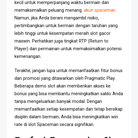
kecil untuk memperpanjang waktu bermain dan
memaksimalkan peluang menang.
akun spaceman
Namun, jika Anda berani mengambil risiko,
pertimbangkan untuk bermain dengan taruhan yang
lebih tinggi untuk kesempatan meraih slot gacor
maxwin. Perhatikan juga tingkat RTP (Return to
Player) dari permainan untuk memaksimalkan potensi
kemenangan.
Terakhir, jangan lupa untuk memanfaatkan fitur bonus
dan promosi yang ditawarkan oleh Pragmatic Play.
Beberapa demo slot akan memberikan akses ke
bonus yang bisa membantu meningkatkan saldo Anda
tanpa mengeluarkan banyak modal. Dengan
memanfaatkan setiap kesempatan dan tetap bersikap
disiplin dalam bermain, Anda bisa meningkatkan win
rate di slot Spaceman secara signifikan.