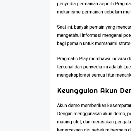
penyedia permainan seperti Pragmat
mekanisme permainan sebelum memu
Saat ini, banyak pemain yang mencar
mengetahui informasi mengenai pot
bagi pemain untuk memahami strateg
Pragmatic Play membawa inovasi da
terkenal dari penyedia ini adalah L
mengeksplorasi semua fitur menarik 
Keunggulan Akun De
Akun demo memberikan kesempatan k
Dengan menggunakan akun demo, pem
masing slot, dan merasakan pengal
kepercayaan diri sebelum bermain d