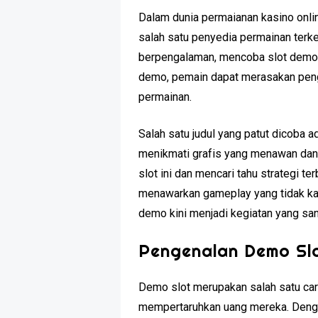
Dalam dunia permaianan kasino onlin
salah satu penyedia permainan terk
berpengalaman, mencoba slot demo 
demo, pemain dapat merasakan pengal
permainan.
Salah satu judul yang patut dicoba a
menikmati grafis yang menawan dan 
slot ini dan mencari tahu strategi t
menawarkan gameplay yang tidak kala
demo kini menjadi kegiatan yang s
Pengenalan Demo Sl
Demo slot merupakan salah satu car
mempertaruhkan uang mereka. Denga