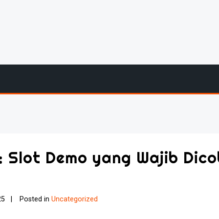
: Slot Demo yang Wajib Dic
25
Posted in
Uncategorized