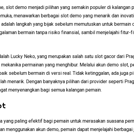
e, slot demo menjadi pilihan yang semakin populer di kalangan 
emuka, menawarkan berbagai slot demo yang menarik dan inovati
adalah langkah yang bijak sebelum memutuskan untuk bermain d
aman bermain tanpa risiko finansial, sambil menjelajahi fitur-fi
dalah Lucky Neko, yang merupakan salah satu slot gacor dari Prag
mekanika permainan yang menghibur. Melalui akun demo slot, p
erbaik sebelum bermain di versi real. Tidak ketinggalan, ada juga 
h menarik. Dengan banyaknya pilihan dari provider seperti Pragm
angat menyenangkan bagi semua kalangan pemain.
ot
a yang paling efektif bagi pemain untuk merasakan suasana perm
n menggunakan akun demo, pemain dapat menjelajahi berbagai je