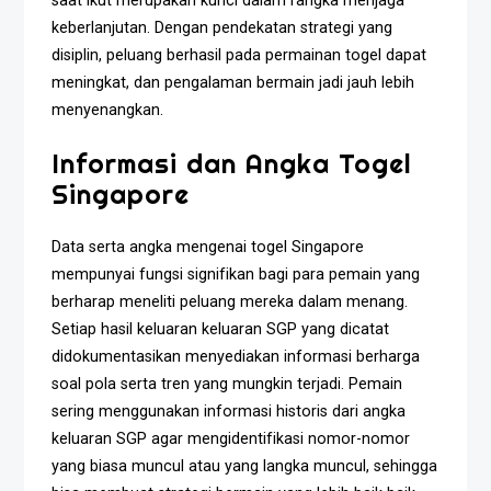
saat ikut merupakan kunci dalam rangka menjaga
keberlanjutan. Dengan pendekatan strategi yang
disiplin, peluang berhasil pada permainan togel dapat
meningkat, dan pengalaman bermain jadi jauh lebih
menyenangkan.
Informasi dan Angka Togel
Singapore
Data serta angka mengenai togel Singapore
mempunyai fungsi signifikan bagi para pemain yang
berharap meneliti peluang mereka dalam menang.
Setiap hasil keluaran keluaran SGP yang dicatat
didokumentasikan menyediakan informasi berharga
soal pola serta tren yang mungkin terjadi. Pemain
sering menggunakan informasi historis dari angka
keluaran SGP agar mengidentifikasi nomor-nomor
yang biasa muncul atau yang langka muncul, sehingga