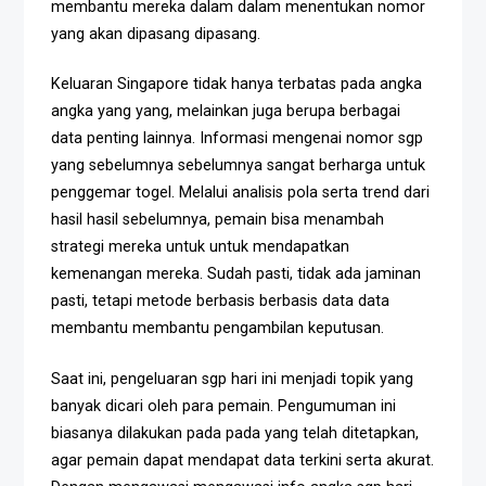
membantu mereka dalam dalam menentukan nomor
yang akan dipasang dipasang.
Keluaran Singapore tidak hanya terbatas pada angka
angka yang yang, melainkan juga berupa berbagai
data penting lainnya. Informasi mengenai nomor sgp
yang sebelumnya sebelumnya sangat berharga untuk
penggemar togel. Melalui analisis pola serta trend dari
hasil hasil sebelumnya, pemain bisa menambah
strategi mereka untuk untuk mendapatkan
kemenangan mereka. Sudah pasti, tidak ada jaminan
pasti, tetapi metode berbasis berbasis data data
membantu membantu pengambilan keputusan.
Saat ini, pengeluaran sgp hari ini menjadi topik yang
banyak dicari oleh para pemain. Pengumuman ini
biasanya dilakukan pada pada yang telah ditetapkan,
agar pemain dapat mendapat data terkini serta akurat.