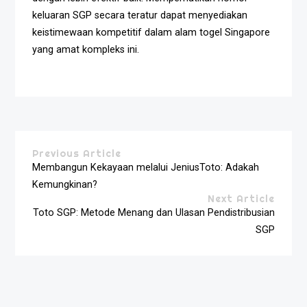
keluaran SGP secara teratur dapat menyediakan
keistimewaan kompetitif dalam alam togel Singapore
yang amat kompleks ini.
Previous Article
Membangun Kekayaan melalui JeniusToto: Adakah
Kemungkinan?
Next Article
Toto SGP: Metode Menang dan Ulasan Pendistribusian
SGP