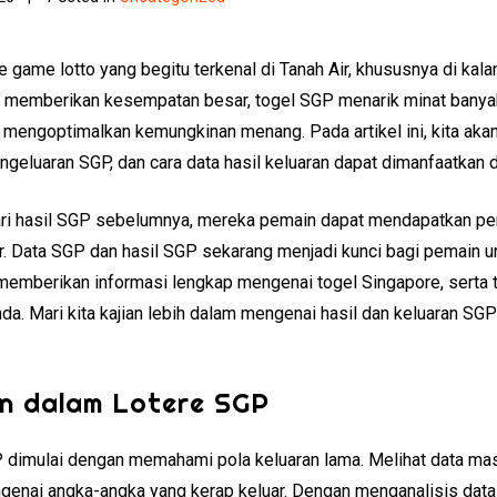
 game lotto yang begitu terkenal di Tanah Air, khususnya di ka
ang memberikan kesempatan besar, togel SGP menarik minat banya
k mengoptimalkan kemungkinan menang. Pada artikel ini, kita akan
geluaran SGP, dan cara data hasil keluaran dapat dimanfaatkan 
ari hasil SGP sebelumnya, mereka pemain dapat mendapatkan pe
r. Data SGP dan hasil SGP sekarang menjadi kunci bagi pemain 
 memberikan informasi lengkap mengenai togel Singapore, serta tr
. Mari kita kajian lebih dalam mengenai hasil dan keluaran S
n dalam Lotere SGP
GP dimulai dengan memahami pola keluaran lama. Melihat data ma
nai angka-angka yang kerap keluar. Dengan menganalisis data