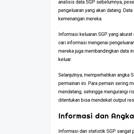
analisis data SGP sebelumnya, pese
pengeluaran yang akan datang. Dat
kemenangan mereka.
Informasi keluaran SGP yang akurat
cari informasi mengenai pengeluaran
mereka juga membandingkan data inf
keluar.
Selanjutnya, memperhatikan angka 
permainan ini. Para pemain sering 
mendatang, sehingga mengurangi risi
ditentukan bisa mendekat output res
Informasi dan Angk
Informasi dan statistik SGP sangat