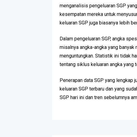
menganalisis pengeluaran SGP yang 
kesempatan mereka untuk menyusun s
keluaran SGP juga biasanya lebih be
Dalam pengeluaran SGP, angka spesi
misalnya angka-angka yang banyak 
menguntungkan. Statistik ini tidak
tentang siklus keluaran angka yang t
Penerapan data SGP yang lengkap j
keluaran SGP terbaru dan yang suda
SGP hari ini dan tren sebelumnya am