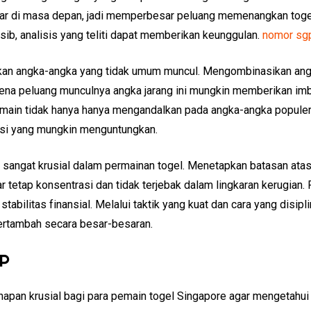
uar di masa depan, jadi memperbesar peluang memenangkan togel.
ib, analisis yang teliti dapat memberikan keunggulan.
nomor sg
tikan angka-angka yang tidak umum muncul. Mengombinasikan an
 karena peluang munculnya angka jarang ini mungkin memberikan im
pemain tidak hanya hanya mengandalkan pada angka-angka populer y
asi yang mungkin menguntungkan.
sangat krusial dalam permainan togel. Menetapkan batasan atas
tetap konsentrasi dan tidak terjebak dalam lingkaran kerugian. P
tabilitas finansial. Melalui taktik yang kuat dan cara yang disip
rtambah secara besar-besaran.
GP
hapan krusial bagi para pemain togel Singapore agar mengetahui