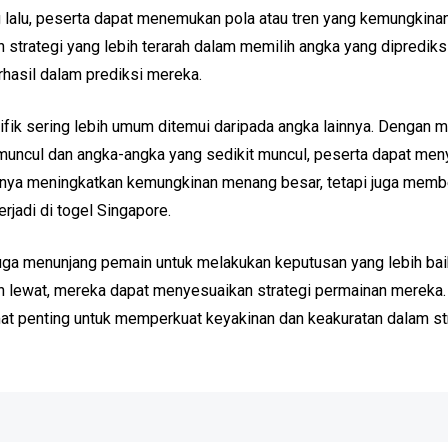
lalu, peserta dapat menemukan pola atau tren yang kemungkinan 
trategi yang lebih terarah dalam memilih angka yang diprediksi
rhasil dalam prediksi mereka.
fik sering lebih umum ditemui daripada angka lainnya. Dengan 
muncul dan angka-angka yang sedikit muncul, peserta dapat men
 hanya meningkatkan kemungkinan menang besar, tetapi juga memb
erjadi di togel Singapore.
uga menunjang pemain untuk melakukan keputusan yang lebih b
h lewat, mereka dapat menyesuaikan strategi permainan mereka
at penting untuk memperkuat keyakinan dan keakuratan dalam str