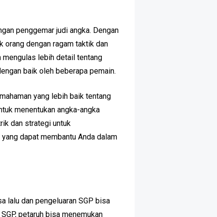
langan penggemar judi angka. Dengan
k orang dengan ragam taktik dan
 mengulas lebih detail tentang
dengan baik oleh beberapa pemain.
mahaman yang lebih baik tentang
untuk menentukan angka-angka
ik dan strategi untuk
GP yang dapat membantu Anda dalam
sa lalu dan pengeluaran SGP bisa
 SGP, petaruh bisa menemukan